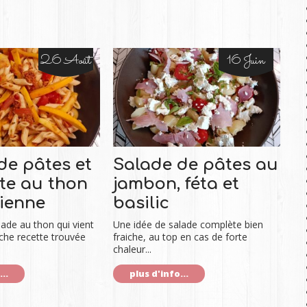
26 Août
16 Juin
de pâtes et
Salade de pâtes au
te au thon
jambon, féta et
zienne
basilic
lade au thon qui vient
Une idée de salade complète bien
iche recette trouvée
fraiche, au top en cas de forte
chaleur...
..
plus d'info...