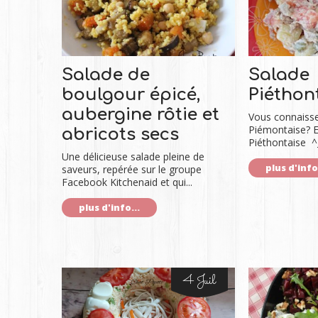
Salade de
Salade
boulgour épicé,
Piéthon
aubergine rôtie et
Vous connaisse
Piémontaise? Et
abricots secs
Piéthontaise ^_
Une délicieuse salade pleine de
plus d'info.
saveurs, repérée sur le groupe
Facebook Kitchenaid et qui...
plus d'info...
4 Juil