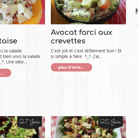
Avocat farci aux
taise
crevettes
z la salade
C'est joli et c'est drôlement bon ! Et
 bien voici la salade
si simple à faire ^_^. J'ai...
^. Une idée...
plus d'info...
..
27 Juin
25 Juin