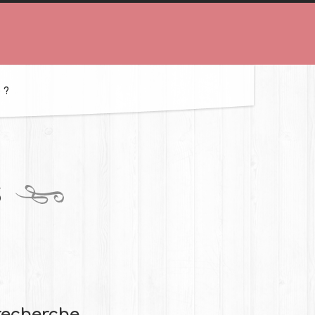
 ?
s
recherche