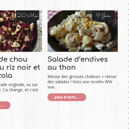
20 Mai
9 Juin
de chou
Salade d’endives
 riz noir et
au thon
zola
Retour des grosses chaleurs = retour
des salades ! Voici une recette WW
ade originale, vu sur
vue...
e. Ca change, et c'est
plus d'info...
..