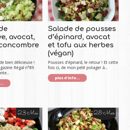
de
Salade de pousses
e, avocat,
d’épinard, avocat
 concombre
et tofu aux herbes
(végan)
e bien délicieuse !
Pousses d'épinard, le retour ! Et cette
gazine Régal n°89.
fois ci, de mon petit potager à...
nte...
plus d'info...
..
23 Mai
28 Mar