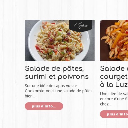
7 Juin
Salade de pâtes,
Salade 
surimi et poivrons
courget
à la Lu
Sur une idée de tapas vu sur
Cookomix, voici une salade de pâtes
Une idée de sa
bien...
encore d'une f
chez...
plus d'info...
plus d'info.