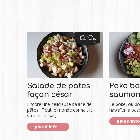
12 Sep
Salade de pâtes
Poke bo
façon césar
saumo
Encore une délicieuse salade de
Le poke, ou pok
pâtes ! Tout le monde connait la
hawaïen à base
salade caesar,...
plus d'info.
plus d'info...