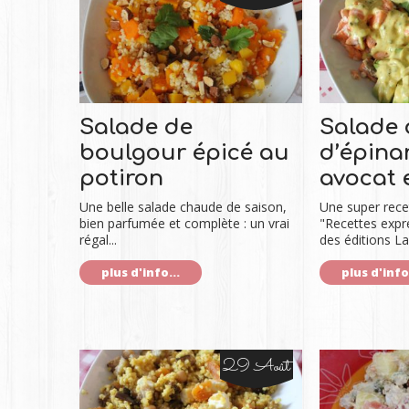
Salade de
Salade 
boulgour épicé au
d’épina
potiron
avocat 
Une belle salade chaude de saison,
Une super recet
bien parfumée et complète : un vrai
"Recettes exp
régal...
des éditions La
plus d'info...
plus d'info.
29 Août