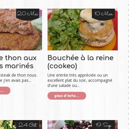
20 Mai
10 Mar
e thon aux
Bouchée à la reine
s marinés
(cookeo)
 steak de thon nous.
Une entrée très appréciée ou un
j'en avais pas...
excellent plat du soir, accompagné
d'une salade ou...
..
plus d'info...
24 Oct
19 Sep