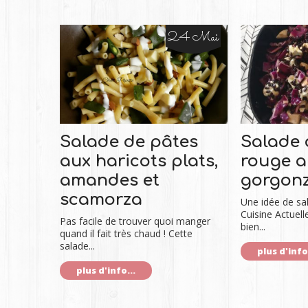
24 Mai
Salade de pâtes
Salade 
aux haricots plats,
rouge au
amandes et
gorgon
scamorza
Une idée de sal
Cuisine Actuell
Pas facile de trouver quoi manger
bien...
quand il fait très chaud ! Cette
salade...
plus d'info.
plus d'info...