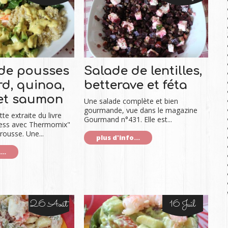
de pousses
Salade de lentilles,
rd, quinoa,
betterave et féta
et saumon
Une salade complète et bien
gourmande, vue dans le magazine
te extraite du livre
Gourmand n°431. Elle est...
ress avec Thermomix"
rousse. Une...
plus d'info...
..
26 Août
16 Juil