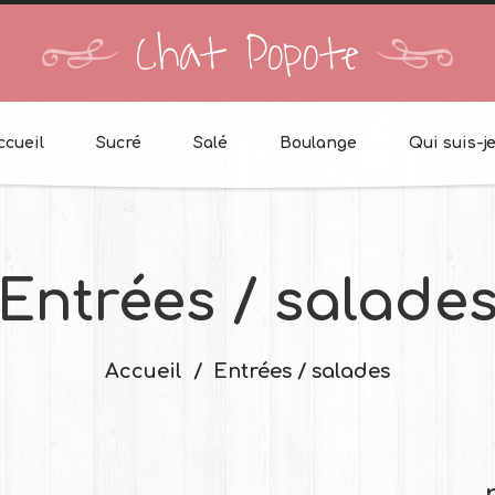
Chat Popote
ccueil
Sucré
Salé
Boulange
Qui suis-je
Entrées / salade
Accueil
Entrées / salades