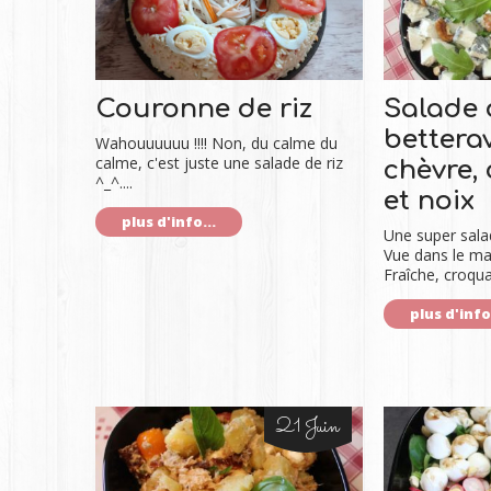
Couronne de riz
Salade 
betterav
Wahouuuuuu !!!! Non, du calme du
calme, c'est juste une salade de riz
chèvre,
^_^....
et noix
plus d'info...
Une super salad
Vue dans le ma
Fraîche, croqua
plus d'info.
21 Juin