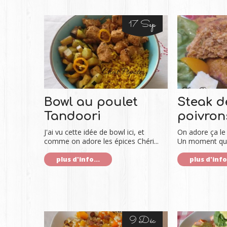
17 Sep
Bowl au poulet
Steak d
Tandoori
poivron
J'ai vu cette idée de bowl ici, et
On adore ça le
comme on adore les épices Chéri...
Un moment que 
plus d'info...
plus d'info.
9 Déc