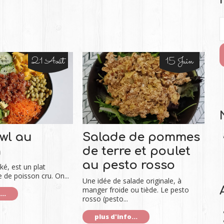
21 Août
15 Juin
wl au
Salade de pommes
n
de terre et poulet
au pesto rosso
é, est un plat
 de poisson cru. On...
Une idée de salade originale, à
manger froide ou tiède. Le pesto
..
rosso (pesto...
plus d'info...