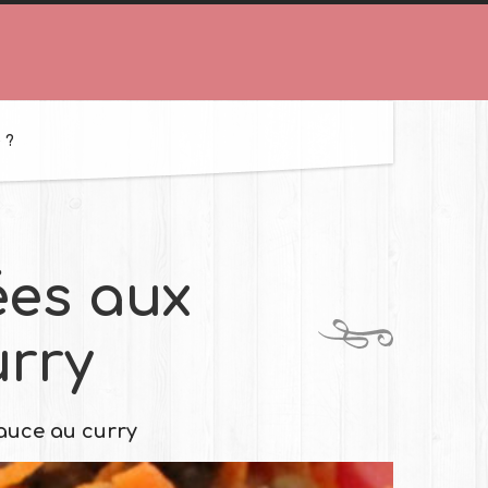
 ?
ées aux
urry
sauce au curry