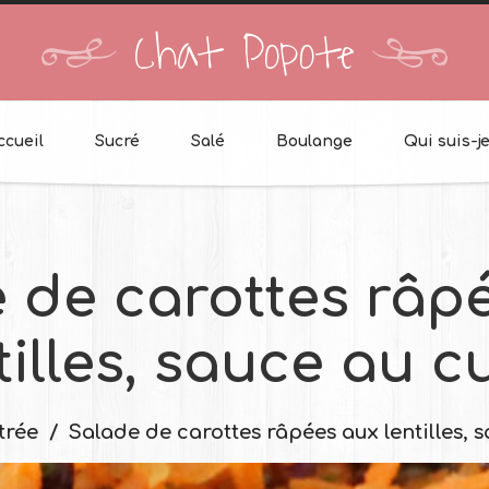
Chat Popote
ccueil
Sucré
Salé
Boulange
Qui suis-je
 de carottes râp
tilles, sauce au c
trée
Salade de carottes râpées aux lentilles, 