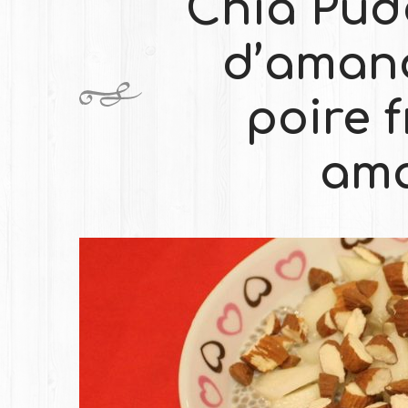
Chia Pudd
d’amand
poire f
am