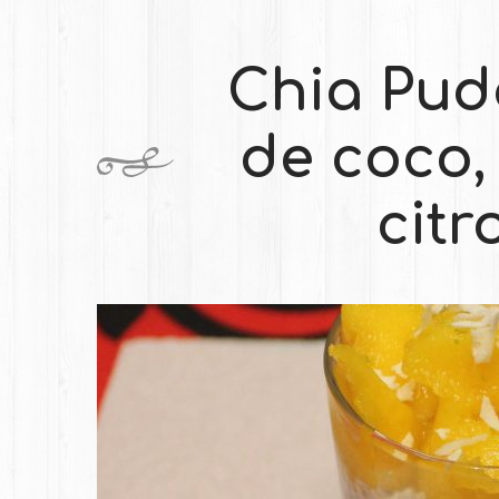
Chia Pudd
de coco,
citr