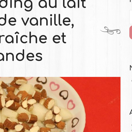
ing au lait
e vanille,
raîche et
andes