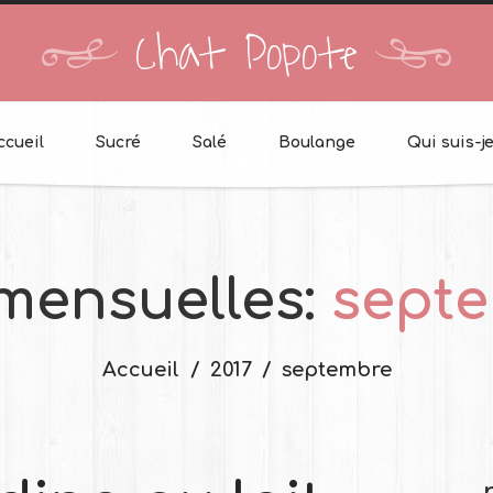
Chat Popote
ccueil
Sucré
Salé
Boulange
Qui suis-je
mensuelles:
septe
Accueil
2017
septembre