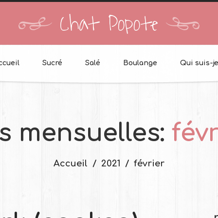
Chat Popote
ccueil
Sucré
Salé
Boulange
Qui suis-je
s mensuelles:
fév
Accueil
2021
février