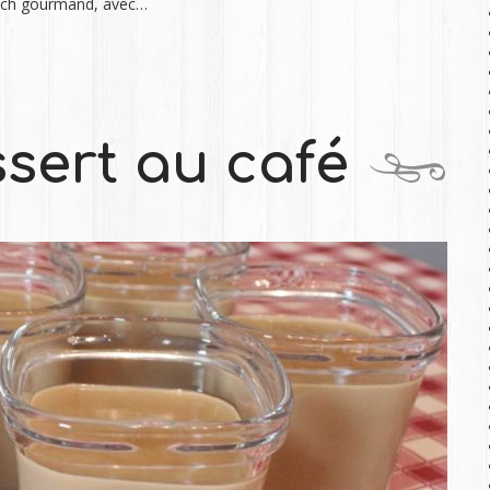
wich gourmand, avec…
sert au café