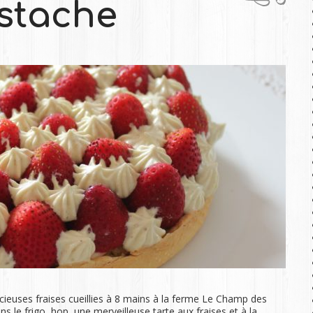
istache
euses fraises cueillies à 8 mains à la ferme Le Champ des
s le frigo, hop, une merveilleuse tarte aux fraises et à la