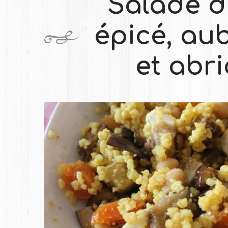
Salade d
épicé, aub
et abri