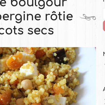
e boulgour
ergine rôtie
cots secs