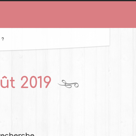
 ?
ût 2019
recherche