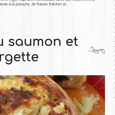
de à la pistache, de fraises fraîches et…
u saumon et
rgette