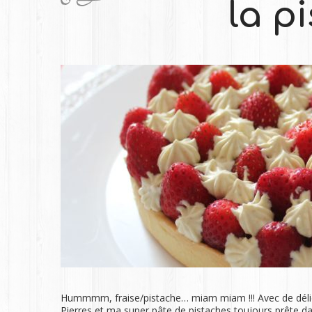
la p
Hummmm, fraise/pistache… miam miam !!! Avec de délici
Pierres et ma super pâte de pistaches toujours prête dan