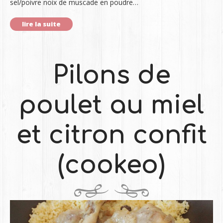
sel/poivre noix de muscade en poudre…
lire la suite
Pilons de
poulet au miel
et citron confit
(cookeo)