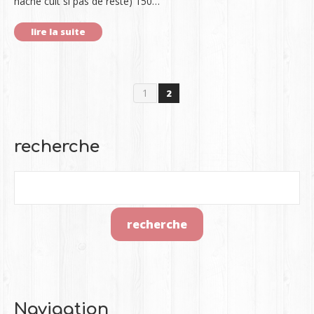
haché cuit si pas de reste) 150…
lire la suite
1
2
recherche
Navigation