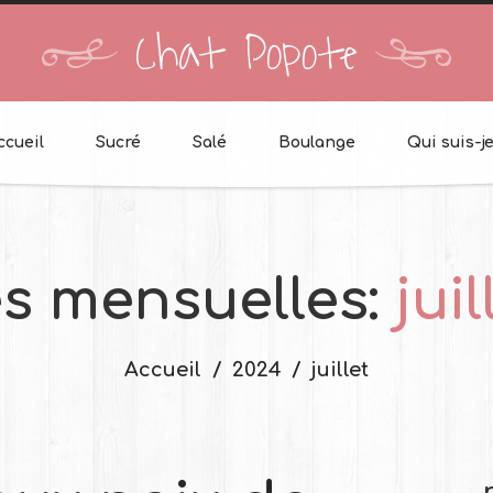
Chat Popote
ccueil
Sucré
Salé
Boulange
Qui suis-je
es mensuelles:
jui
Accueil
2024
juillet