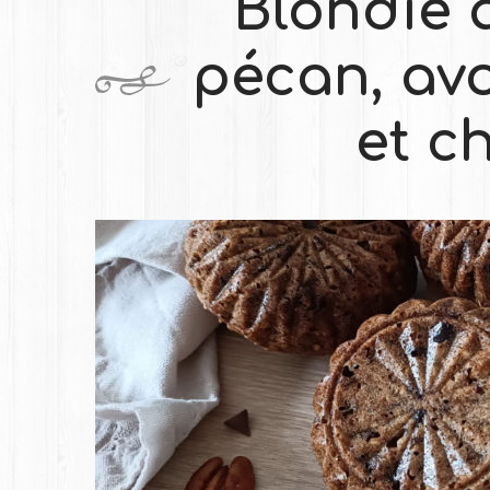
Blondie 
pécan, av
et c