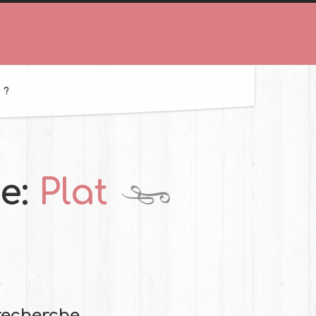
 ?
ie:
Plat
recherche