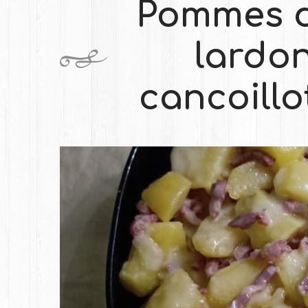
Pommes d
lardon
cancoillo