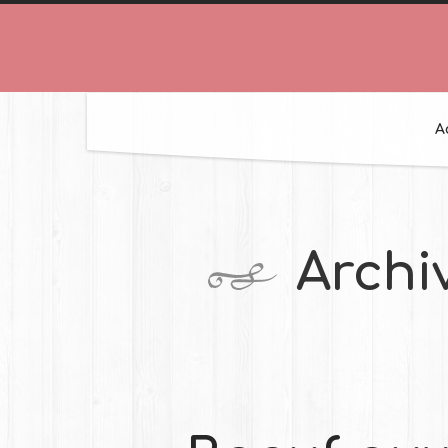
A
Archi