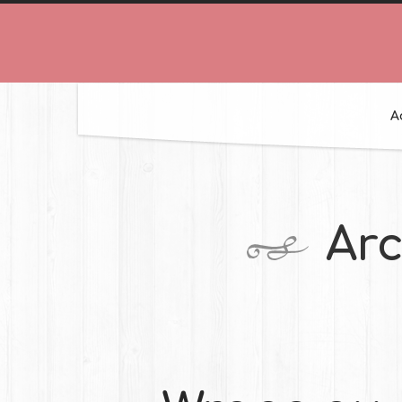
A
Arc