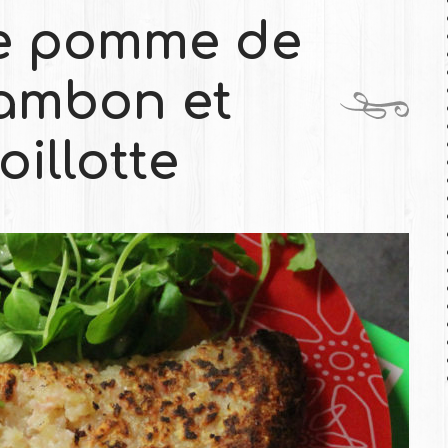
de pomme de
jambon et
illotte