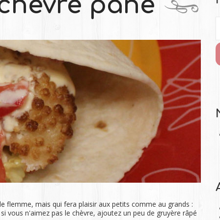
chèvre pané
 de flemme, mais qui fera plaisir aux petits comme au grands :
 si vous n'aimez pas le chèvre, ajoutez un peu de gruyère râpé