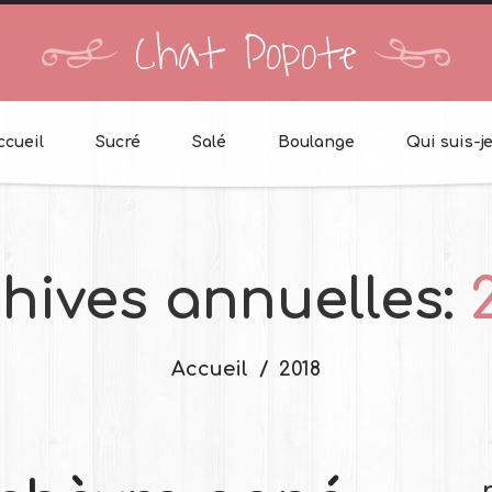
Chat Popote
ccueil
Sucré
Salé
Boulange
Qui suis-je
hives annuelles:
Accueil
2018