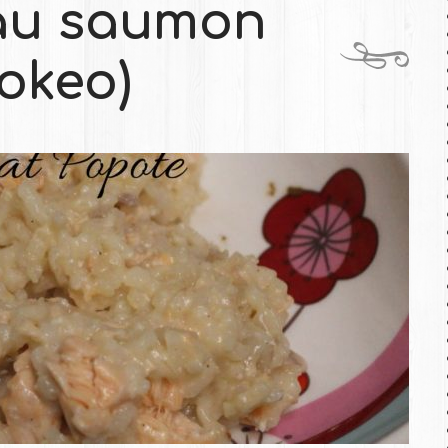
 au saumon
okeo)