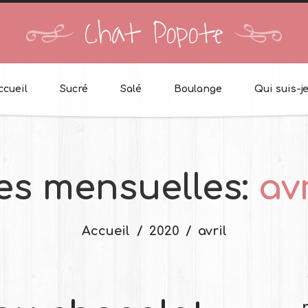
Chat Popote
ccueil
Sucré
Salé
Boulange
Qui suis-je
es mensuelles:
av
Accueil
2020
avril