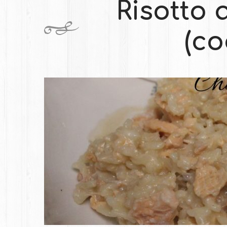
Risotto
(co