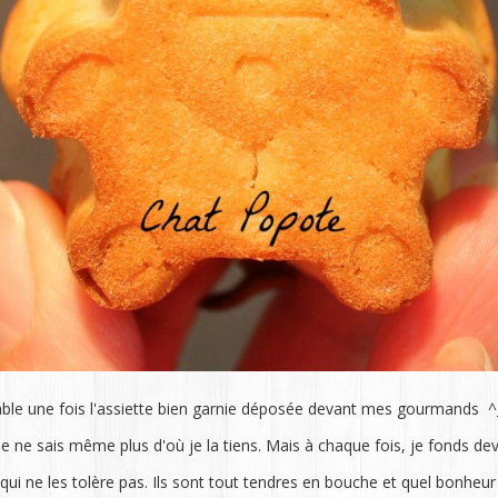
table une fois l'assiette bien garnie déposée devant mes gourmands ^_
e je ne sais même plus d'où je la tiens. Mais à chaque fois, je fonds 
i ne les tolère pas. Ils sont tout tendres en bouche et quel bonheur 