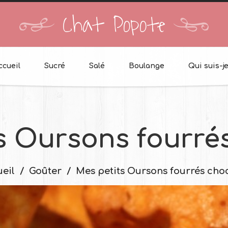
Chat Popote
ccueil
Sucré
Salé
Boulange
Qui suis-je
s Oursons fourré
eil
Goûter
Mes petits Oursons fourrés cho