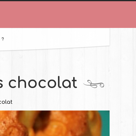
 ?
s chocolat
colat