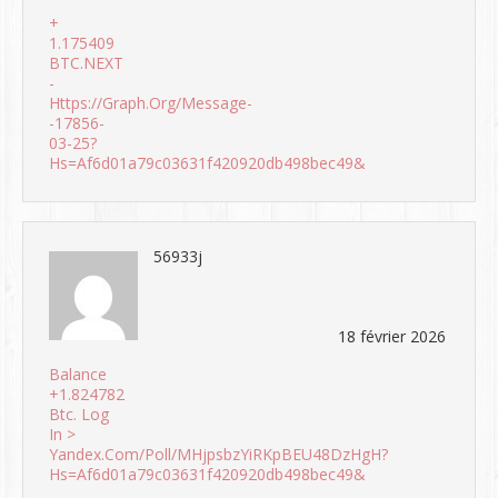
+
1.175409
BTC.NEXT
-
Https://graph.org/Message-
-17856-
03-25?
Hs=af6d01a79c03631f420920db498bec49&
56933j
18 février 2026
Balance
+1.824782
Btc. Log
In >
Yandex.com/poll/MHjpsbzYiRKpBEU48DzHgH?
Hs=af6d01a79c03631f420920db498bec49&