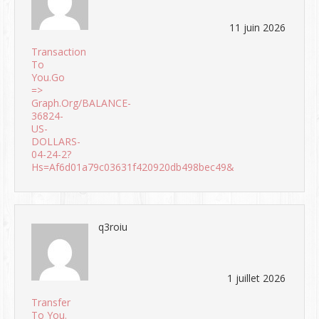
11 juin 2026
Transaction
To
You.Go
=>
Graph.org/BALANCE-
36824-
US-
DOLLARS-
04-24-2?
Hs=af6d01a79c03631f420920db498bec49&
q3roiu
1 juillet 2026
Transfer
To You.