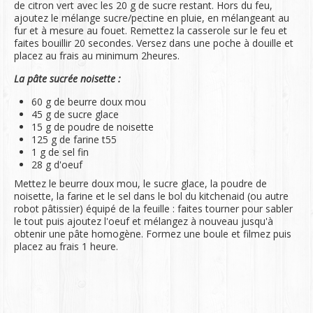
de citron vert avec les 20 g de sucre restant. Hors du feu,
ajoutez le mélange sucre/pectine en pluie, en mélangeant au
fur et à mesure au fouet. Remettez la casserole sur le feu et
faites bouillir 20 secondes. Versez dans une poche à douille et
placez au frais au minimum 2heures.
La pâte sucrée noisette :
60 g de beurre doux mou
45 g de sucre glace
15 g de poudre de noisette
125 g de farine t55
1 g de sel fin
28 g d'oeuf
Mettez le beurre doux mou, le sucre glace, la poudre de
noisette, la farine et le sel dans le bol du kitchenaid (ou autre
robot pâtissier) équipé de la feuille : faites tourner pour sabler
le tout puis ajoutez l'oeuf et mélangez à nouveau jusqu'à
obtenir une pâte homogène. Formez une boule et filmez puis
placez au frais 1 heure.