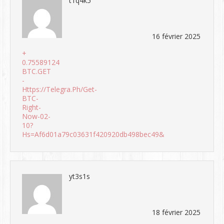
t1q4k5
16 février 2025
+
0.75589124
BTC.GET
-
Https://telegra.ph/Get-
BTC-
Right-
Now-02-
10?
Hs=af6d01a79c03631f420920db498bec49&
yt3s1s
18 février 2025