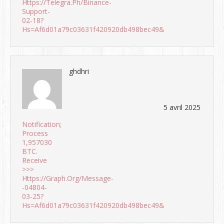
Https://telegra.ph/Binance-
Support-
02-18?
Hs=af6d01a79c03631f420920db498bec49&
ghdhri
5 avril 2025
Notification;
Process
1,957030
BTC.
Receive
>>>
Https://graph.org/Message-
-04804-
03-25?
Hs=af6d01a79c03631f420920db498bec49&