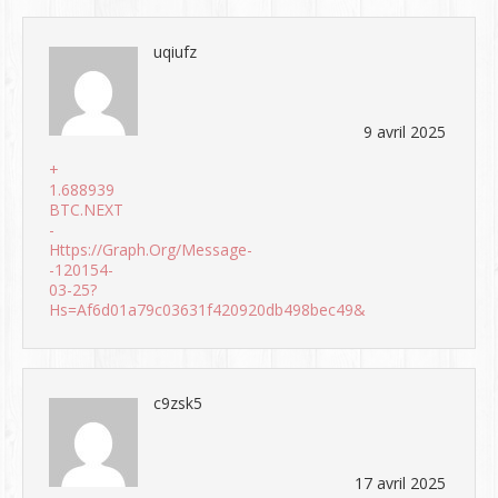
uqiufz
9 avril 2025
+
1.688939
BTC.NEXT
-
Https://graph.org/Message-
-120154-
03-25?
Hs=af6d01a79c03631f420920db498bec49&
c9zsk5
17 avril 2025