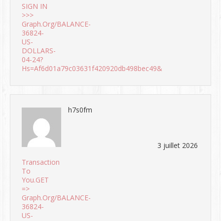
SIGN IN
>>>
Graph.org/BALANCE-
36824-
US-
DOLLARS-
04-24?
Hs=af6d01a79c03631f420920db498bec49&
h7s0fm
3 juillet 2026
Transaction
To
You.GET
=>
Graph.org/BALANCE-
36824-
US-