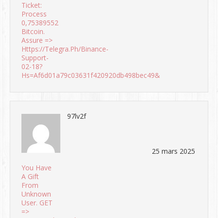
Ticket:
Process
0,75389552
Bitcoin.
Assure =>
Https://telegra.ph/Binance-
Support-
02-18?
Hs=af6d01a79c03631f420920db498bec49&
97lv2f
25 mars 2025
You Have
A Gift
From
Unknown
User. GET
=>