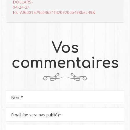
DOLLARS-
04-24-2?
Hs=af6d01a79c03631f420920db498bec49&
Vos
commentaires