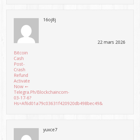
16oj8j
22 mars 2026
Bitcoin
Cash
Post-
Crash
Refund
Activate
Now ➵
Telegra.ph/Blockchaincom-
03-17-6?
Hs=af6d01a79c03631f420920db498bec49&
yuxce7