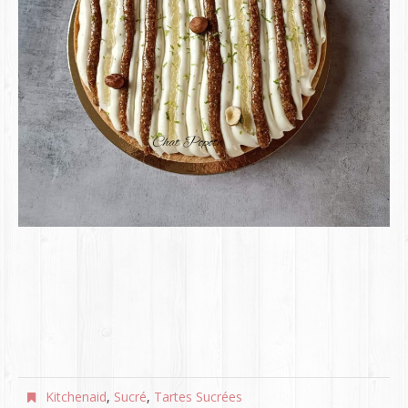
Kitchenaid
,
Sucré
,
Tartes Sucrées