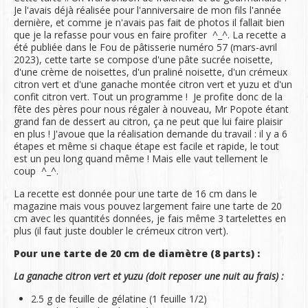
Je l'avais déjà réalisée pour l'anniversaire de mon fils l'année
dernière, et comme je n'avais pas fait de photos il fallait bien
que je la refasse pour vous en faire profiter ^_^. La recette a
été publiée dans le Fou de pâtisserie numéro 57 (mars-avril
2023), cette tarte se compose d'une pâte sucrée noisette,
d'une crème de noisettes, d'un praliné noisette, d'un crémeux
citron vert et d'une ganache montée citron vert et yuzu et d'un
confit citron vert. Tout un programme ! Je profite donc de la
fête des pères pour nous régaler à nouveau, Mr Popote étant
grand fan de dessert au citron, ça ne peut que lui faire plaisir
en plus ! J'avoue que la réalisation demande du travail : il y a 6
étapes et même si chaque étape est facile et rapide, le tout
est un peu long quand même ! Mais elle vaut tellement le
coup ^_^.
La recette est donnée pour une tarte de 16 cm dans le
magazine mais vous pouvez largement faire une tarte de 20
cm avec les quantités données, je fais même 3 tartelettes en
plus (il faut juste doubler le crémeux citron vert).
Pour une tarte de 20 cm de diamètre (8 parts) :
La ganache citron vert et yuzu (doit reposer une nuit au frais) :
2.5 g de feuille de gélatine (1 feuille 1/2)