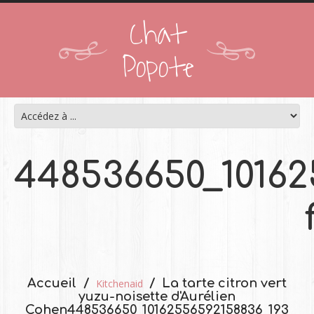
Chat
Popote
448536650_10162
Accueil
La tarte citron vert
Kitchenaid
yuzu-noisette d'Aurélien
Cohen
448536650_10162556592158836_193