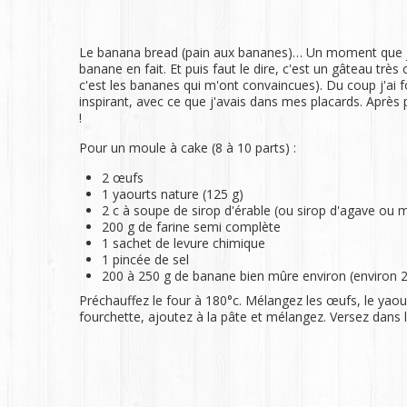
Le banana bread (pain aux bananes)… Un moment que je 
banane en fait. Et puis faut le dire, c'est un gâteau tr
c'est les bananes qui m'ont convaincues). Du coup j'ai fo
inspirant, avec ce que j'avais dans mes placards. Après pl
!
Pour un moule à cake (8 à 10 parts) :
2 œufs
1 yaourts nature (125 g)
2 c à soupe de sirop d'érable (ou sirop d'agave ou m
200 g de farine semi complète
1 sachet de levure chimique
1 pincée de sel
200 à 250 g de banane bien mûre environ (environ 2
Préchauffez le four à 180°c. Mélangez les œufs, le yaourt 
fourchette, ajoutez à la pâte et mélangez. Versez dans le