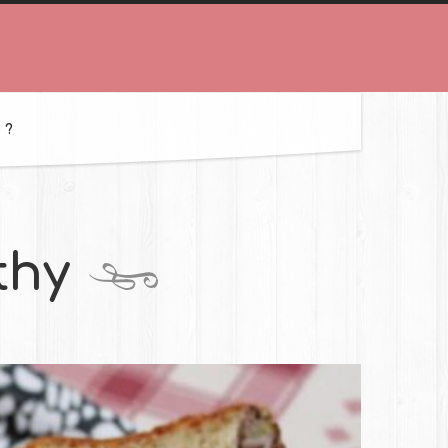
 ?
thy