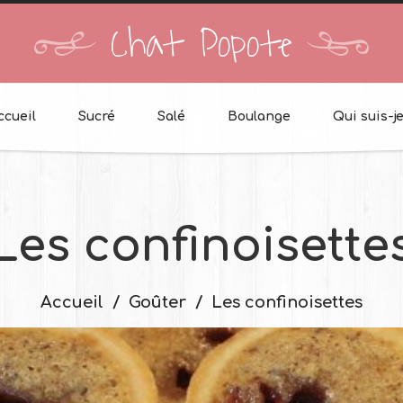
Chat Popote
ccueil
Sucré
Salé
Boulange
Qui suis-je
Les confinoisette
Accueil
Goûter
Les confinoisettes