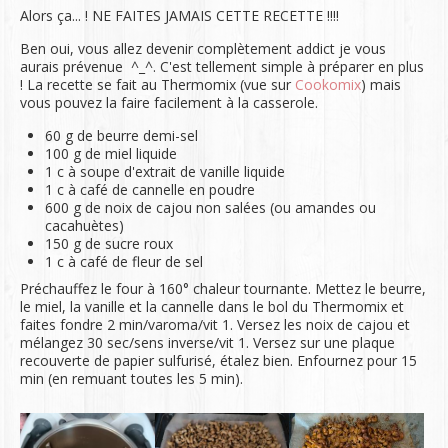
Alors ça... ! NE FAITES JAMAIS CETTE RECETTE !!!!
Ben oui, vous allez devenir complètement addict je vous
aurais prévenue ^_^. C'est tellement simple à préparer en plus
! La recette se fait au Thermomix (vue sur
Cookomix
) mais
vous pouvez la faire facilement à la casserole.
60 g de beurre demi-sel
100 g de miel liquide
1 c à soupe d'extrait de vanille liquide
1 c à café de cannelle en poudre
600 g de noix de cajou non salées (ou amandes ou
cacahuètes)
150 g de sucre roux
1 c à café de fleur de sel
Préchauffez le four à 160° chaleur tournante. Mettez le beurre,
le miel, la vanille et la cannelle dans le bol du Thermomix et
faites fondre 2 min/varoma/vit 1. Versez les noix de cajou et
mélangez 30 sec/sens inverse/vit 1. Versez sur une plaque
recouverte de papier sulfurisé, étalez bien. Enfournez pour 15
min (en remuant toutes les 5 min).