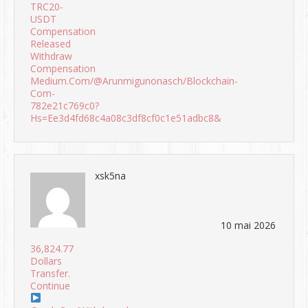
TRC20-
USDT
Compensation
Released
Withdraw
Compensation
Medium.com/@arunmigunonasch/blockchain-
Com-
782e21c769c0?
Hs=ee3d4fd68c4a08c3df8cf0c1e51adbc8&
xsk5na
10 mai 2026
36,824.77
Dollars
Transfer.
Continue