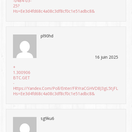
-0484-03-
25?
Hs=ee3d4fd68c4a08c3df8cf0c1e51adbc8&
pl90hd
16 juin 2025
+
1.300906
BTC.GET
-
Https://yandex.com/poll/enter/FRYraCGHVD8J3gL5tjFLPW?
Hs=ee3d4fd68c4a08c3df8cf0c1e51adbc8&
sg9ku6