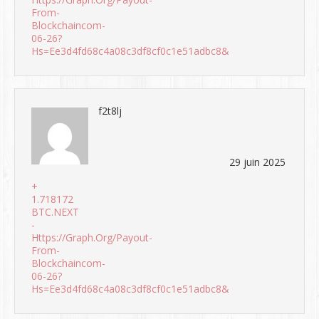
From-
Blockchaincom-
06-26?
Hs=ee3d4fd68c4a08c3df8cf0c1e51adbc8&
f2t8lj
29 juin 2025
+
1.718172
BTC.NEXT
-
Https://graph.org/Payout-
From-
Blockchaincom-
06-26?
Hs=ee3d4fd68c4a08c3df8cf0c1e51adbc8&