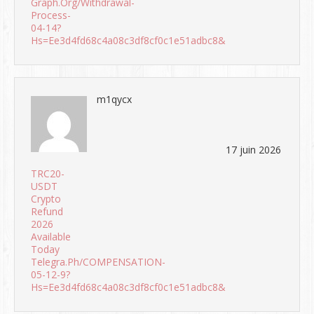
Graph.org/Withdrawal-
Process-
04-14?
Hs=ee3d4fd68c4a08c3df8cf0c1e51adbc8&
m1qycx
17 juin 2026
TRC20-
USDT
Crypto
Refund
2026
Available
Today
Telegra.ph/COMPENSATION-
05-12-9?
Hs=ee3d4fd68c4a08c3df8cf0c1e51adbc8&