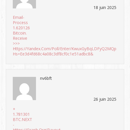
18 juin 2025
Email-
Process
1.620126
Bitcoin.
Receive
>>>
Https://yandex.com/poll/enter/KwuxGyBqLDFyQ2MQpnEDTt?
Hs=ee3d4fd68c4a08c3df8cf0c1e51adbc8&
nv6bft
26 juin 2025
+
1.781301
BTC.NEXT
-
Https://graph.org/Payout-