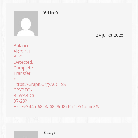
f6d1m9
24 juillet 2025
Balance
Alert: 1.1
BTC
Detected.
Complete
Transfer
>
Https://graph.org/ACCESS-
CRYPTO-
REWARDS-
07-23?
Hs=ee3d4fd68c4a08c3df8cf0c1e51adbc8&
r6coyv