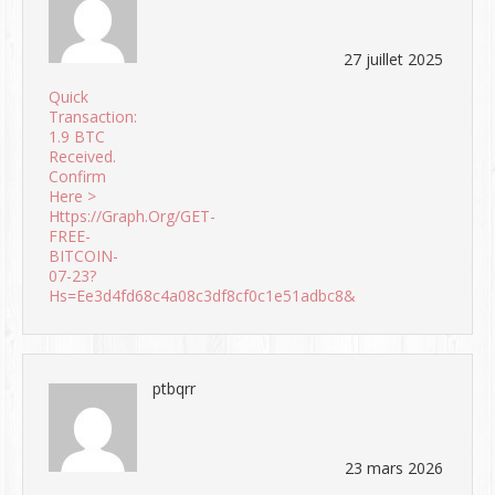
27 juillet 2025
Quick
Transaction:
1.9 BTC
Received.
Confirm
Here >
Https://graph.org/GET-
FREE-
BITCOIN-
07-23?
Hs=ee3d4fd68c4a08c3df8cf0c1e51adbc8&
ptbqrr
23 mars 2026