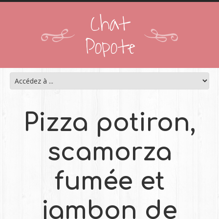
Chat
Popote
Pizza potiron,
scamorza
fumée et
jambon de