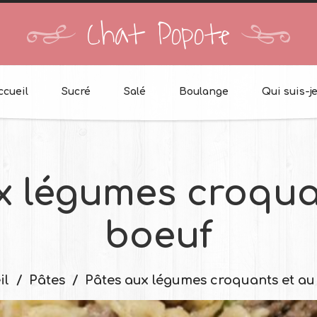
Chat Popote
ccueil
Sucré
Salé
Boulange
Qui suis-je
x légumes croqua
boeuf
il
Pâtes
Pâtes aux légumes croquants et au