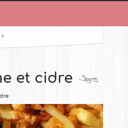
 ?
e et cidre
idre