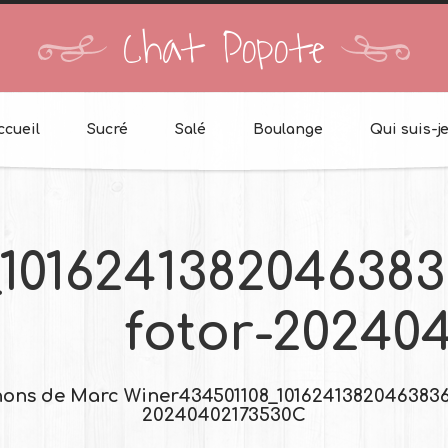
Chat Popote
ccueil
Sucré
Salé
Boulange
Qui suis-je
_1016241382046383
fotor-20240
nons de Marc Winer
434501108_10162413820463836
20240402173530C