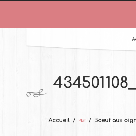
A
434501108
Accueil
Boeuf aux oig
Plat