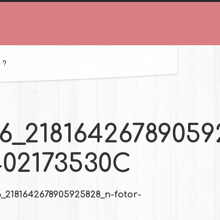
 ?
6_21816426789059
402173530C
_2181642678905925828_n-fotor-