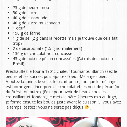
75 g de beurre mou
50 g de sucre
40 g de cassonade
40 g de sucre muscovado
1 oeuf
150 g de farine
1 g de sel (2 g dans la recette mais je trouve que cela fait
trop)
2 de bicarbonate (1.5 g normalement)
130 g de chocolat noir concassé
45 g de noix de pécan concassées (j'ai mis des noix du
Brésil)
Préchauffez le four à 190°c chaleur tournante. Blanchissez le
beurre et les sucres, puis ajoutez l'oeuf. Mélangez bien.
Ajoutez la farine, le sel et le bicarbonate, lorsque le mélange
est homogène, incorporez le chocolat et les noix de pécan (ou
du Brésil, ou autre). (Edit : pour avoir de beaux cookies
croustillant et fondant, je mets la pâte 2 heures min au frigo,
je forme ensuite les boules juste avant la cuisson. Si vous avez
le temps, testez : vous ne serez pas déçus
).