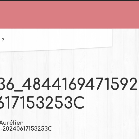
 ?
36_4844169471592
617153253C
'Aurélien
r-20240617153253C