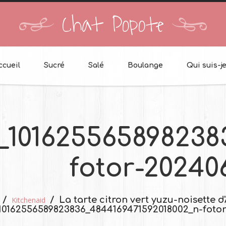
Chat Popote
ccueil
Sucré
Salé
Boulange
Qui suis-je
_101625565898238
fotor-20240
La tarte citron vert yuzu-noisette d
Kitchenaid
10162556589823836_4844169471592018002_n-foto