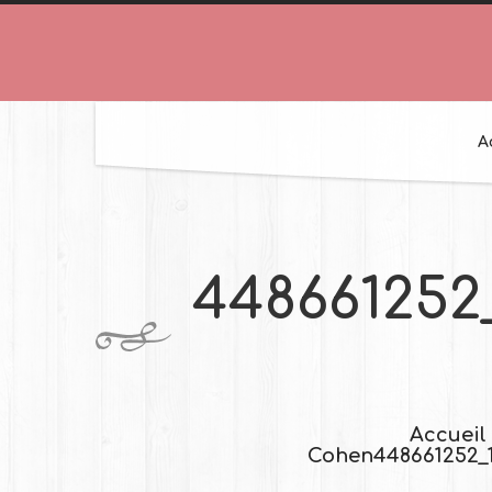
A
448661252
Accueil
Cohen
448661252_