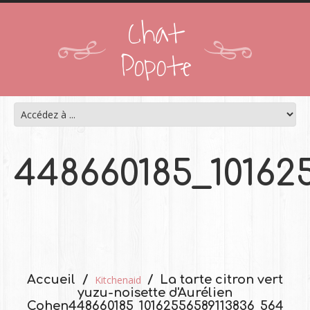
Chat
Popote
448660185_10162
Accueil
La tarte citron vert
Kitchenaid
yuzu-noisette d'Aurélien
Cohen
448660185_10162556589113836_564