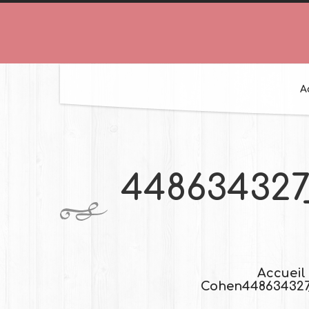
A
448634327
Accueil
Cohen
448634327