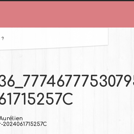
 ?
36_7774677753079
61715257C
'Aurélien
r-2024061715257C