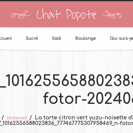
Chat Popote
ccueil
Sucré
Salé
Boulange
Qui suis-je
_101625565880238
fotor-20240
La tarte citron vert yuzu-noisette d
Kitchenaid
_10162556588023836_777467775307958469_n-foto