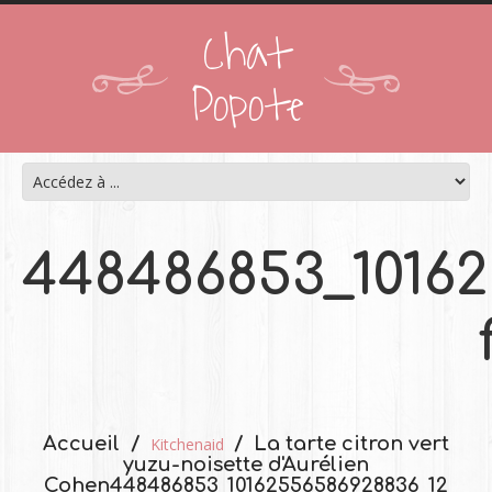
Chat
Popote
448486853_10162
Accueil
La tarte citron vert
Kitchenaid
yuzu-noisette d'Aurélien
Cohen
448486853_10162556586928836_12