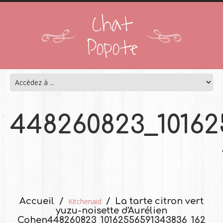
Chat
Popote
448260823_10162
Accueil
La tarte citron vert
Kitchenaid
yuzu-noisette d'Aurélien
Cohen
448260823_10162556591343836_162