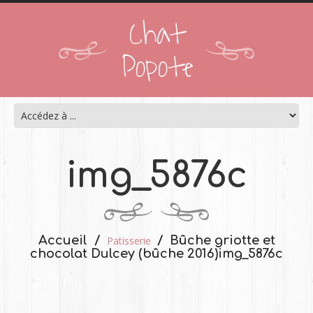
Chat
Popote
img_5876c
Accueil
Bûche griotte et
Patisserie
chocolat Dulcey (bûche 2016)
img_5876c