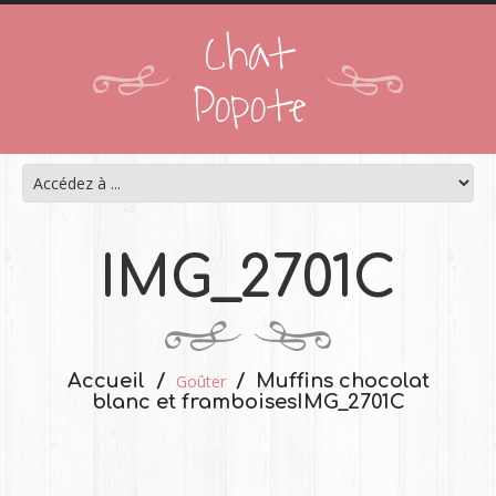
Chat
Popote
IMG_2701C
Accueil
Muffins chocolat
Goûter
blanc et framboises
IMG_2701C