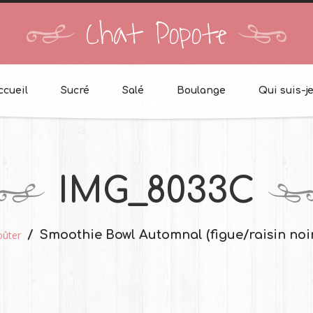
Chat Popote
ccueil
Sucré
Salé
Boulange
Qui suis-je
IMG_8033C
Smoothie Bowl Automnal (figue/raisin noi
ûter