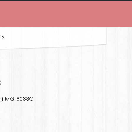
 ?
r)
IMG_8033C