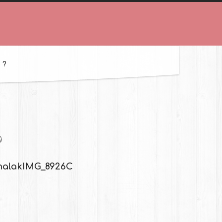
 ?
halak
IMG_8926C