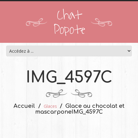
Chat
Popote
IMG_4597C
Accueil
Glace au chocolat et
Glaces
mascarpone
IMG_4597C