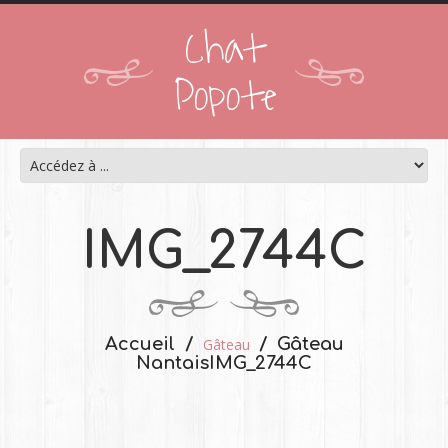
Chat
Popote
IMG_2744C
Accueil
Gâteau
Gâteau
Nantais
IMG_2744C