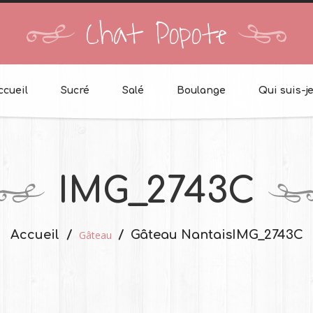
Chat Popote
ccueil
Sucré
Salé
Boulange
Qui suis-je
IMG_2743C
Accueil
Gâteau Nantais
IMG_2743C
Gâteau