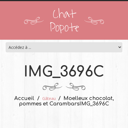
Chat
Popote
IMG_3696C
Accueil
Moelleux chocolat,
Gâteau
pommes et Carambars
IMG_3696C