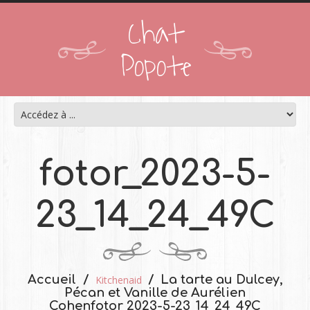
Chat
Popote
fotor_2023-5-
23_14_24_49C
Accueil
La tarte au Dulcey,
Kitchenaid
Pécan et Vanille de Aurélien
Cohen
fotor_2023-5-23_14_24_49C