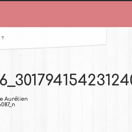
 ?
6_30179415423124
de Aurélien
6087_n