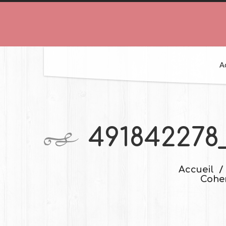
A
491842278
Accueil
Cohe