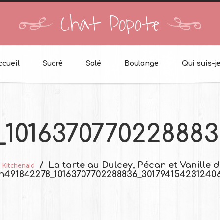
Chat Popote
ccueil
Sucré
Salé
Boulange
Qui suis-je
_1016370770228883
La tarte au Dulcey, Pécan et Vanille 
Kitchenaid
n
491842278_10163707702288836_301794154231240