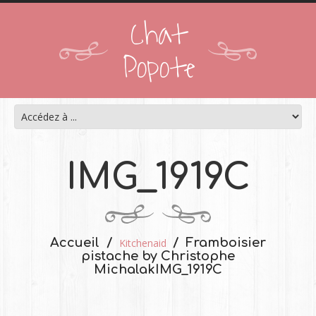
Chat
Popote
IMG_1919C
Accueil
Framboisier
Kitchenaid
pistache by Christophe
Michalak
IMG_1919C