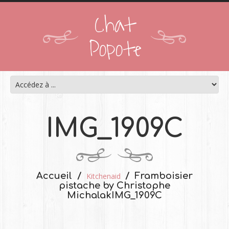
Chat
Popote
IMG_1909C
Accueil
Framboisier
Kitchenaid
pistache by Christophe
Michalak
IMG_1909C