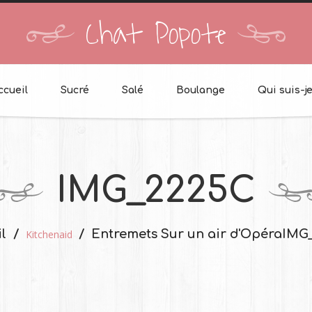
Chat Popote
ccueil
Sucré
Salé
Boulange
Qui suis-je
IMG_2225C
l
Entremets Sur un air d'Opéra
IMG
Kitchenaid