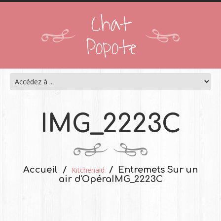
Chat
Popote
IMG_2223C
Accueil
Entremets Sur un
Kitchenaid
air d'Opéra
IMG_2223C