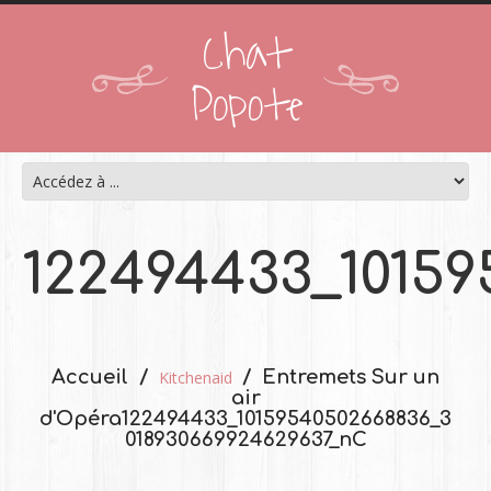
Chat
Popote
122494433_10159
Accueil
Entremets Sur un
Kitchenaid
air
d'Opéra
122494433_10159540502668836_3
018930669924629637_nC