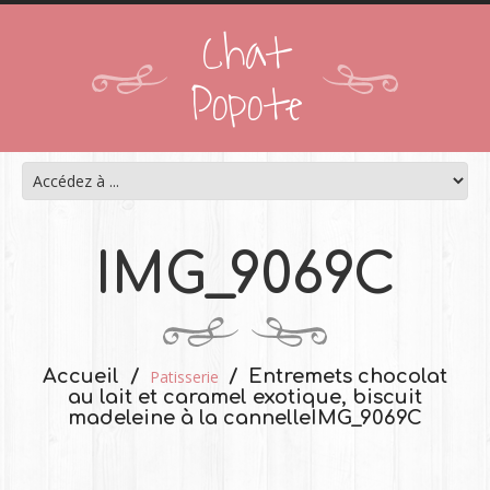
Chat
Popote
IMG_9069C
Accueil
Entremets chocolat
Patisserie
au lait et caramel exotique, biscuit
madeleine à la cannelle
IMG_9069C