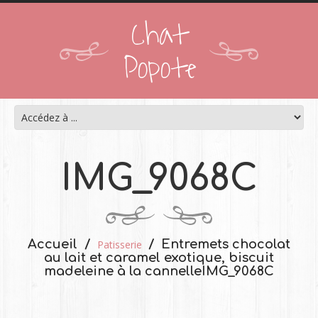
Chat
Popote
IMG_9068C
Accueil
Entremets chocolat
Patisserie
au lait et caramel exotique, biscuit
madeleine à la cannelle
IMG_9068C