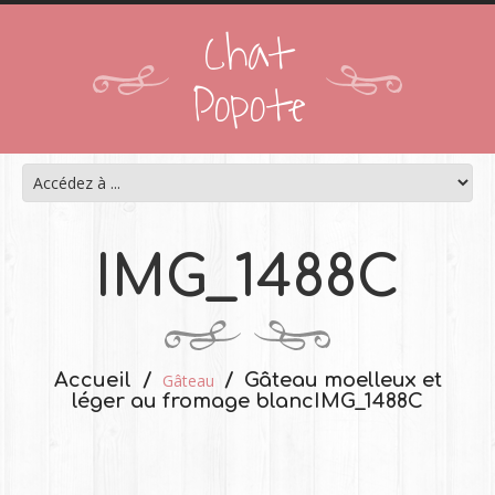
Chat
Popote
IMG_1488C
Accueil
Gâteau moelleux et
Gâteau
léger au fromage blanc
IMG_1488C