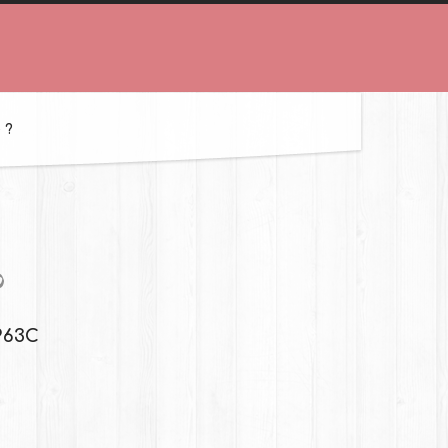
 ?
963C