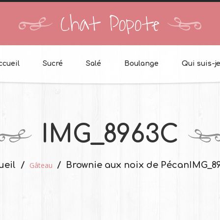
Chat Popote
ccueil
Sucré
Salé
Boulange
Qui suis-je
IMG_8963C
ueil
Brownie aux noix de Pécan
IMG_8
Gâteau