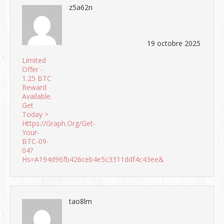
z5a62n
19 octobre 2025
Limited
Offer -
1.25 BTC
Reward
Available.
Get
Today >
Https://graph.org/Get-
Your-
BTC-09-
04?
Hs=a194d96fb426ceb4e5c3311ddf4c43ee&
tao8lm