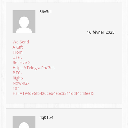
36v5dl
16 février 2025
We Send
A Gift
From
User.
Receive >
Https://telegra.ph/Get-
BTC-
Right-
Now-02-
10?
Hs=a194d96fb426ceb4e5c3311ddf4c43ee&
4q0154