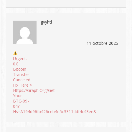
gvyhtl
11 octobre 2025
Urgent:
0.8
Bitcoin
Transfer
Canceled.
Fix Here >
Https://graph.org/Get-
Your-
BTC-09-
04?
Hs=a194d96fb426ceb4e5c3311ddf4c43ee&