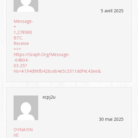
5 avril 2025
Message-
+
1,278980
BTC.
Receive
=>>
Https://graph.org/Message-
-04804-
03-25?
Hs=a194d96fb426ceb4e5c3311ddf4c43ee&
xcpj2u
30 mai 2025
OYNAYIN
VE