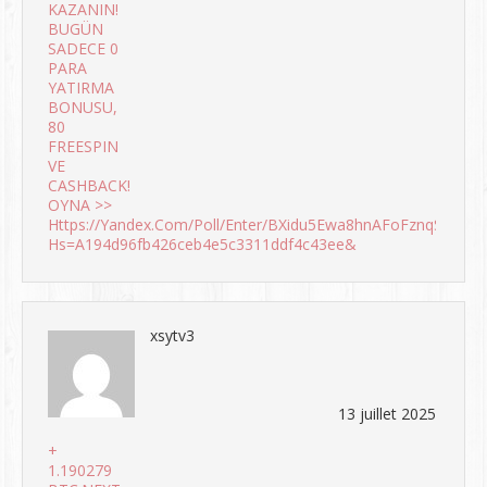
KAZANIN!
BUGÜN
SADECE 0
PARA
YATIRMA
BONUSU,
80
FREESPIN
VE
CASHBACK!
OYNA >>
Https://yandex.com/poll/enter/BXidu5Ewa8hnAFoFznqSi9?
Hs=a194d96fb426ceb4e5c3311ddf4c43ee&
xsytv3
13 juillet 2025
+
1.190279