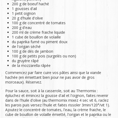
200 g de boeuf haché
1 gousses d'ail
1 petit oignon
20 g d'huile d'olive
100 g de concentré de tomates
200 g d'eau
200 ml de crème fraiche liquide
1 cube de bouillon de volaille
du paprika fumé ou piment doux
de l'origan séché
100 g de dés de jambon
100 g de petits pois (surgelés ou non)
du gruyère râpé
de la mozzarella râpée
Commencez par faire cuire vos pâtes ainsi que la viande
hachée (en émiettant bien pour ne pas avoir de gros
morceaux). Réservez.
Pour la sauce, soit à la casserole, soit au Thermomix :
épluchez et émincez la gousse d'ail et l'oignon, faites revenir
dans de l'huile d'olive (au thermomix mixez 4 sec vit 6, raclez
les parois puis versez l'huile et faites rissoler 3min/120°/vit 1).
Ajoutez le concentré de tomates, l'eau, la crème fraiche, le
cube de bouillon de volaille émietté, l'origan et le paprika ou le