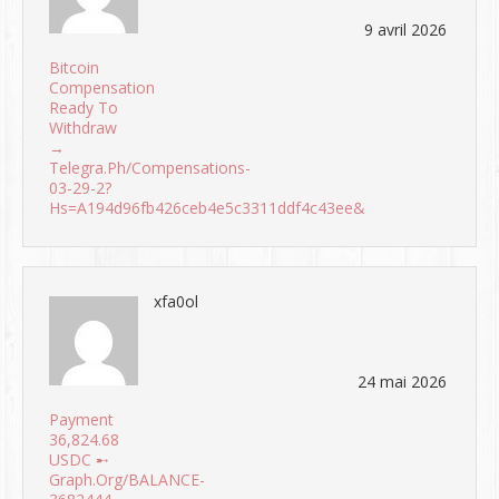
9 avril 2026
Bitcoin
Compensation
Ready To
Withdraw
→
Telegra.ph/Compensations-
03-29-2?
Hs=a194d96fb426ceb4e5c3311ddf4c43ee&
xfa0ol
24 mai 2026
Payment
36,824.68
USDC ➸
Graph.org/BALANCE-