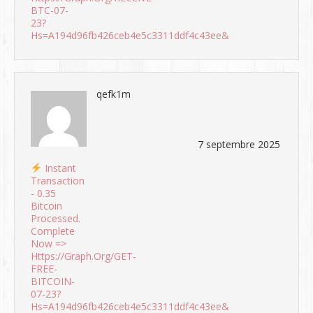
BTC-07-
23?
Hs=a194d96fb426ceb4e5c3311ddf4c43ee&
qefk1m
7 septembre 2025
Instant
Transaction
- 0.35
Bitcoin
Processed.
Complete
Now =>
Https://graph.org/GET-
FREE-
BITCOIN-
07-23?
Hs=a194d96fb426ceb4e5c3311ddf4c43ee&