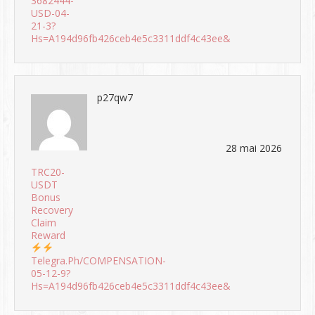
3682444-
USD-04-
21-3?
Hs=a194d96fb426ceb4e5c3311ddf4c43ee&
p27qw7
28 mai 2026
TRC20-
USDT
Bonus
Recovery
Claim
Reward
Telegra.ph/COMPENSATION-
05-12-9?
Hs=a194d96fb426ceb4e5c3311ddf4c43ee&