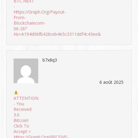
BTC.NEXT
-
Https://graph.org/Payout-
From-
Blockchaincom-
06-26?
Hs=a194d96fb426ceb4e5c3311ddf4c43ee&
b7x8q3
6 août 2025
ATTENTION
- You
Received
3.0
Bitcoin!
Click To
Accept >
Https://graph.org/RECEIVE-